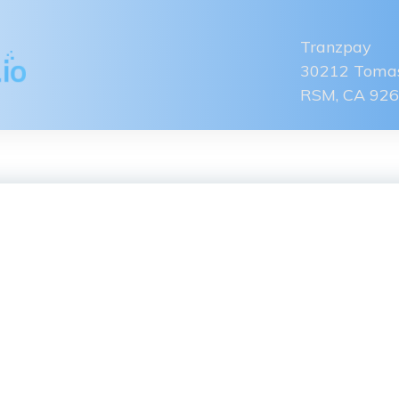
Tranzpay
30212 Tomas
RSM, CA 92