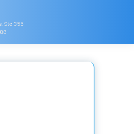
, Ste 355
688